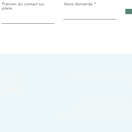
Prénom du contact sur
Votre demande
place
Je veux appeler ou envoy
NTAL
- famille
UCATION
Je vois reçois dans
Pôle Santé "Le Prana", 15
Aix en Provence - Salon de Prov