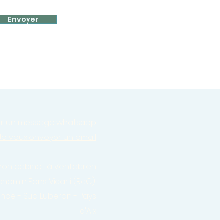
Envoyer
er un message whatsapp
Je veux envoyer un email
 mon cabinet à Ventabren
 chemin Fons Vicarii (RdC),
ence - Sud Luberon - Pays
d'Aix