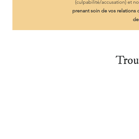
(culpabilité/accusation) et 
prenant soin de vos relations d
de
Trouv