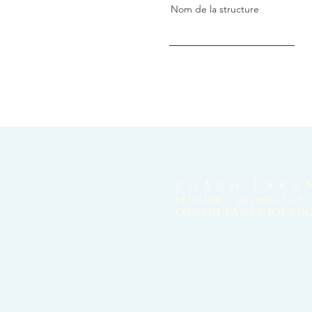
Nom de la structure
COACH PARE
relation - parentalité 
CONSULTANTE EN ED