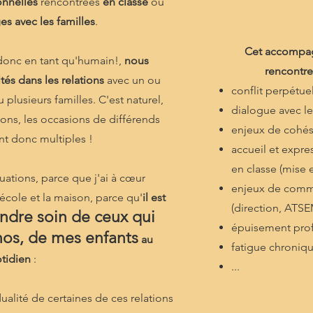
ionnelles
rencontrées
en classe
ou
s avec les familles
.
Cet accompag
 donc en tant qu'humain!,
nous
rencontrez
tés dans les relations
avec un ou
conflit perpétue
 plusieurs familles. C'est naturel,
dialogue avec le
ions, les occasions de différends
enjeux de cohés
nt donc multiples !
accueil et expr
en classe (mise 
tuations, parce que j'ai à cœur
enjeux de commu
'école et la maison, parce qu'
il est
(direction, ATSEM
ndre soin de ceux qui
épuisement prof
nos, de mes enfants
au
fatigue chroniq
tidien
:
...
alité de certaines de ces relations