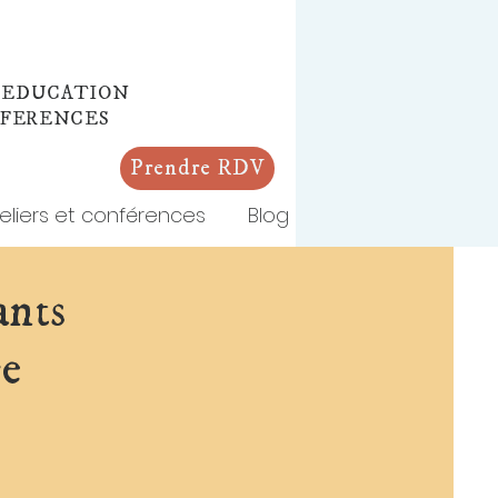
L
 EDUCATION
NFERENCES
Prendre RDV
eliers et conférences
Blog
ants
ce